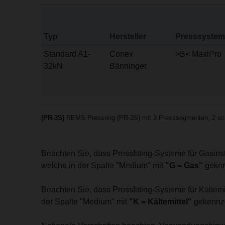
Typ
Hersteller
Presssystem
Standard A1-
Conex
>B< MaxiPro
32kN
Bänninger
(PR-3S)
REMS Pressring (PR-3S) mit 3 Presssegmenten, 2 schw
Beachten Sie, dass Pressfitting-Systeme für Gasin
welche in der Spalte "Medium" mit
"G = Gas"
geken
Beachten Sie, dass Pressfitting-Systeme für Kälte
der Spalte "Medium" mit
"K = Kältemittel"
gekennze