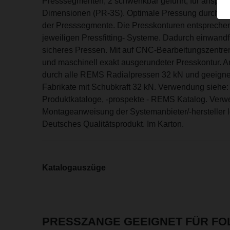
Presssegmenten, 2 schwenkbar geführt, für anspru
Dimensionen (PR-3S). Optimale Pressung durch ra
der Presssegmente. Die Presskonturen entspreche
jeweiligen Pressfitting- Systeme. Dadurch einwand
sicheres Pressen. Mit auf CNC-Bearbeitungszentren
und maschinell exakt ausgerundeter Presskontur. 
durch alle REMS Radialpressen 32 kN und geeigne
Fabrikate mit Schubkraft 32 kN. Verwendung siehe
Produktkataloge, -prospekte - REMS Katalog. Ver
Montageanweisung der Systemanbieter/-hersteller 
Deutsches Qualitätsprodukt. Im Karton.
Katalogauszüge
PRESSZANGE GEEIGNET FÜR F