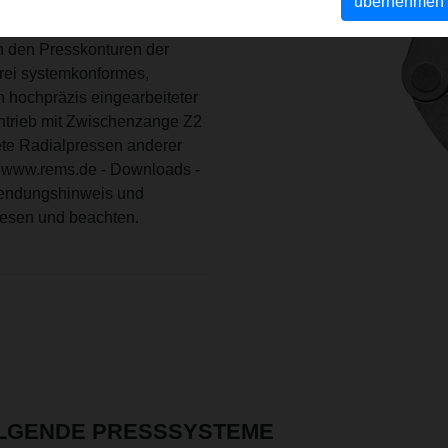
chsvolle Pressungen großer
übernehmen
dial gesteuerte Bewegung
n den Presskonturen der
frei systemkonformes,
 hochpräzis eingearbeiteter
Antrieb mit Zwischenzange Z2
te Radialpressen anderer
: www.rems.de - Downloads -
wendungshinweis und
lesen und beachten.
OLGENDE PRESSSYSTEME