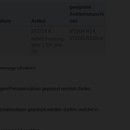
geeignete
Antriebsmaschi
dium
Artikel
nen
572718 R
571004 R14
,
572101 R220
+6
REMS Pressring
BMP 1 5/8" (PR-
3S)
enzange erforderlich.
ngen/Presseinsätzen gepresst werden dürfen,
resseinsätzen gepresst werden dürfen, welche in