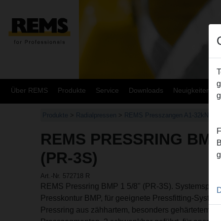
T
g
Über REMS
Produkte
Service
Downloads
Neuigkeiten
g
Produkte
>
Radialpressen
>
REMS Presszangen A1-32kN/REM
F
REMS PRESSRING BMP 
B
(PR-3S)
g
Art.-Nr. 572718 R
REMS Pressring BMP 1 5/8" (PR-3S). Systemspezifi
D
Presskontur BMP, für geeignete Pressfitting-System
Pressring aus zähhartem, besonders gehärtetem Spe