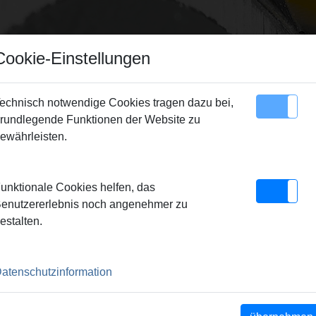
Cookie-Einstellungen
echnisch notwendige Cookies tragen dazu bei,
rundlegende Funktionen der Website zu
Sitemap
Kontakt
ewährleisten.
S Pressringe
> REMS Pressring BMP 1 5/8"
unktionale Cookies helfen, das
1 5/8"
enutzererlebnis noch angenehmer zu
estalten.
scher Pressring, mit
atenschutzinformation
e D 1 5/8". Hochbelastbarer
zialstahl. Ausführung mit 3