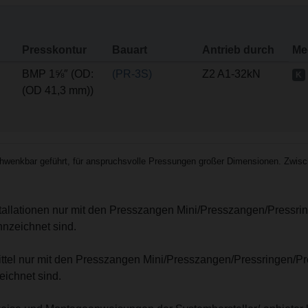
Presskontur
Bauart
Antrieb durch
Me
BMP 1⅝″ (OD:
(PR-3S)
Z2 A1-32kN
K
(OD 41,3 mm))
enkbar geführt, für anspruchsvolle Pressungen großer Dimensionen. Zwisch
stallationen nur mit den Presszangen Mini/Presszangen/Pressri
nzeichnet sind.
mittel nur mit den Presszangen Mini/Presszangen/Pressringen/P
ichnet sind.