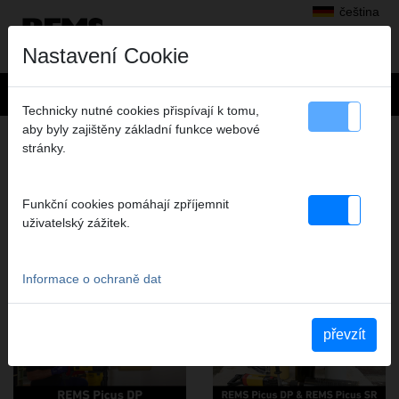
čeština
Nastavení Cookie
Technicky nutné cookies přispívají k tomu,
aby byly zajištěny základní funkce webové
DIAMANTOVÉ JÁDROVÉ VRTÁNÍ,
stránky.
DIAMANTOVÉ ŘEZÁNÍ DRÁŽEK
VIDEA TÉTO SKUPINY VÝROBKŮ
Funkční cookies pomáhají zpříjemnit
uživatelský zážitek.
YouTube REMS Picus DP
YouTube REMS Picus DP &
REMS Picus SR
Informace o ochraně dat
převzít