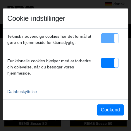
dansk
Cookie-indstillinger
Teknisk nødvendige cookies har det formål at
gøre en hjemmeside funktionsdygtig.
TØRRING, AFFUGTNING,
VENTILATION OG UDLUFTNING
Funktionelle cookies hjælper med at forbedre
VIDEO FRA DENNE PRODUKTGRUPPE
din oplevelse, når du besøger vores
hjemmeside.
YouTube REMS Secco 80
YouTube REMS Secco 50
Databeskyttelse
Godkend