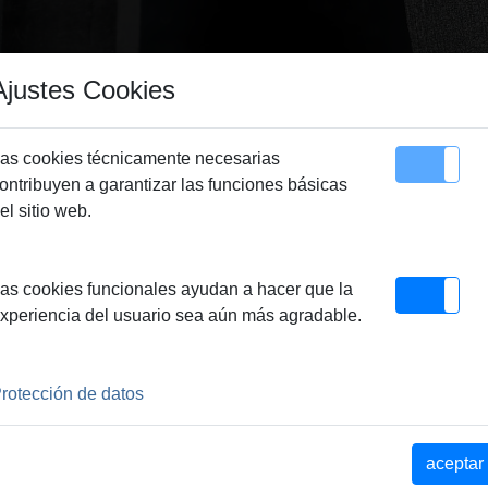
Ajustes Cookies
as cookies técnicamente necesarias
ontribuyen a garantizar las funciones básicas
Sitemap
Contacto
el sitio web.
ÁSTICO
as cookies funcionales ayudan a hacer que la
xperiencia del usuario sea aún más agradable.
E PRODUCTOS
rotección de datos
MSG
REMS SSM
REMS SSM
REMS 
160RS
160K
250K
aceptar