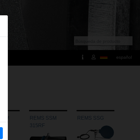
español
SSM
REMS SSM
REMS SSG
315RF