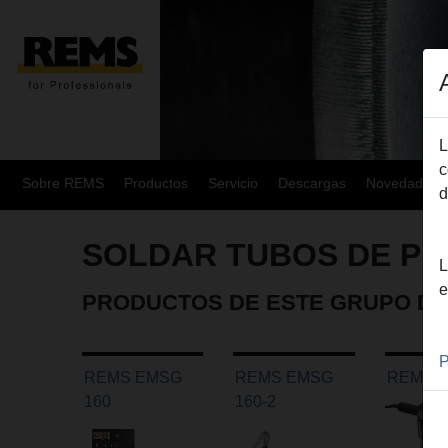
L
c
Sobre REMS
Productos
Servicio
Descargas
Novedades
d
SOLDAR TUBOS DE PL
L
e
PRODUCTOS DE ESTE GRUPO D
P
REMS EMSG
REMS EMSG
REMS 
160
160-2