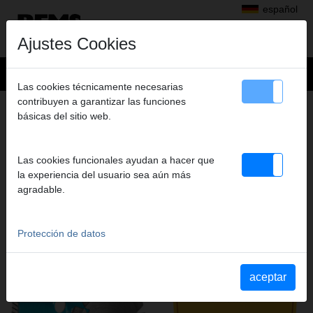
español
Ajustes Cookies
Las cookies técnicamente necesarias
contribuyen a garantizar las funciones
ACCESORIO
básicas del sitio web.
PRODUCTOS DE ESTE GRUPO DE
PRODUCTOS
Las cookies funcionales ayudan a hacer que
la experiencia del usuario sea aún más
agradable.
REMS Universal-Diamant-
REMS L-Boxx
Trennscheiben, Ø 125 mm
180 mm
Protección de datos
aceptar